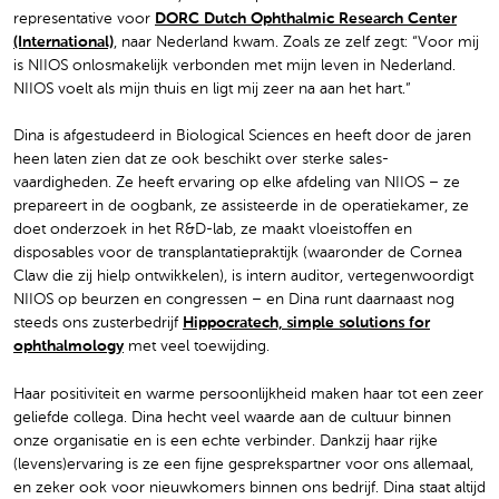
representative voor
DORC Dutch Ophthalmic Research Center
(International)
, naar Nederland kwam. Zoals ze zelf zegt: “Voor mij
is NIIOS onlosmakelijk verbonden met mijn leven in Nederland.
NIIOS voelt als mijn thuis en ligt mij zeer na aan het hart.”
Dina is afgestudeerd in Biological Sciences en heeft door de jaren
heen laten zien dat ze ook beschikt over sterke sales-
vaardigheden. Ze heeft ervaring op elke afdeling van NIIOS – ze
prepareert in de oogbank, ze assisteerde in de operatiekamer, ze
doet onderzoek in het R&D-lab, ze maakt vloeistoffen en
disposables voor de transplantatiepraktijk (waaronder de Cornea
Claw die zij hielp ontwikkelen), is intern auditor, vertegenwoordigt
NIIOS op beurzen en congressen – en Dina runt daarnaast nog
steeds ons zusterbedrijf
Hippocratech, simple solutions for
ophthalmology
met veel toewijding.
Haar positiviteit en warme persoonlijkheid maken haar tot een zeer
geliefde collega. Dina hecht veel waarde aan de cultuur binnen
onze organisatie en is een echte verbinder. Dankzij haar rijke
(levens)ervaring is ze een fijne gesprekspartner voor ons allemaal,
en zeker ook voor nieuwkomers binnen ons bedrijf. Dina staat altijd