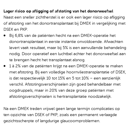
Lager risico op afligging of afstoting van het donorweefsel
Naast een sneller zichtherstel is er ook een lager risico op afligging
of afstoting van het donortransplantaat bij DMEK in vergelijking met
DSEK en PKP.
Bij 6,8% van de patiënten hecht na een DMEK-operatie het
donortransplantaat in eerste instantie onvoldoende. Afwachten
levert vaak resultaat, maar bij 5% is een aanvullende behandeling
nodig. Door operatief een luchtbel achter het donorweefsel aan
te brengen hecht het transplantaat alsnog.
1 à 2% van de patiënten krijgt na een DMEK-operatie te maken
met afstoting. Bij een volledige hoornvliestransplantatie of DSEK,
is dat respectievelijk 10 tot 15% en 5 tot 10% – een aanzienlijk
verschil. Afstotingsverschijnselen zijn goed behandelbaar met
oogdruppels, maar in 20% van deze groep patiënten met
afstotingsverschijnselen is hertransplantatie noodzakelijk.
Na een DMEK treden vrijwel geen lange termijn complicaties op
ten opzichte van DSEK of PKP, zoals een permanent verlaagde
gezichtsscherpte of langdurige glaucoomproblemen.